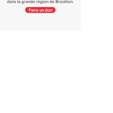
dans la grande région de Brockton.
Faire un don
Liens rapides
Maison
À propos de nous
Programmes
Navigateur SBA
Événements